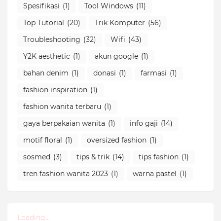
Spesifikasi
(1)
Tool Windows
(11)
Top Tutorial
(20)
Trik Komputer
(56)
Troubleshooting
(32)
Wifi
(43)
Y2K aesthetic
(1)
akun google
(1)
bahan denim
(1)
donasi
(1)
farmasi
(1)
fashion inspiration
(1)
fashion wanita terbaru
(1)
gaya berpakaian wanita
(1)
info gaji
(14)
motif floral
(1)
oversized fashion
(1)
sosmed
(3)
tips & trik
(14)
tips fashion
(1)
tren fashion wanita 2023
(1)
warna pastel
(1)
Loading...