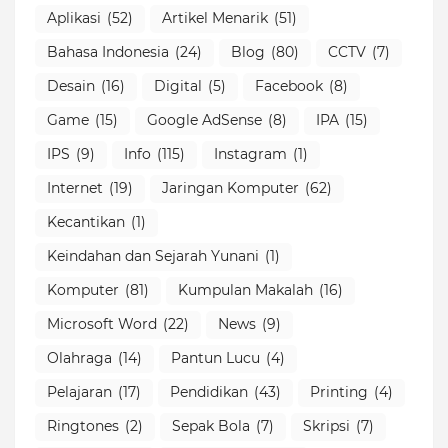
Aplikasi
(52)
Artikel Menarik
(51)
Bahasa Indonesia
(24)
Blog
(80)
CCTV
(7)
Desain
(16)
Digital
(5)
Facebook
(8)
Game
(15)
Google AdSense
(8)
IPA
(15)
IPS
(9)
Info
(115)
Instagram
(1)
Internet
(19)
Jaringan Komputer
(62)
Kecantikan
(1)
Keindahan dan Sejarah Yunani
(1)
Komputer
(81)
Kumpulan Makalah
(16)
Microsoft Word
(22)
News
(9)
Olahraga
(14)
Pantun Lucu
(4)
Pelajaran
(17)
Pendidikan
(43)
Printing
(4)
Ringtones
(2)
Sepak Bola
(7)
Skripsi
(7)