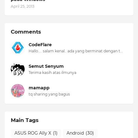
April 25, 2013
Comments
CodeFlare
Hallo.... salam kenal.. ada yang berminat dengan t...
Semut Senyum
Terima kasih atas ilmunya
mamapp
tq sharing yang bagus
Main Tags
ASUS ROG Ally X
(1)
Android
(30)