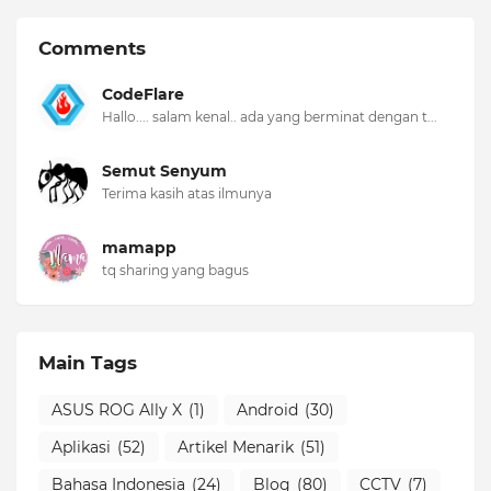
Comments
CodeFlare
Hallo.... salam kenal.. ada yang berminat dengan t...
Semut Senyum
Terima kasih atas ilmunya
mamapp
tq sharing yang bagus
Main Tags
ASUS ROG Ally X
(1)
Android
(30)
Aplikasi
(52)
Artikel Menarik
(51)
Bahasa Indonesia
(24)
Blog
(80)
CCTV
(7)