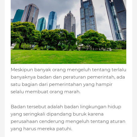
Meskipun banyak orang mengeluh tentang terlalu
banyaknya badan dan peraturan pemerintah, ada
satu bagian dari pemerintahan yang hampir
selalu membuat orang marah.
Badan tersebut adalah badan lingkungan hidup
yang seringkali dipandang buruk karena
perusahaan cenderung mengeluh tentang aturan
yang harus mereka patuhi.