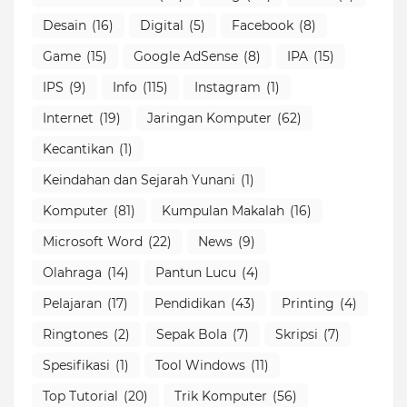
Desain
(16)
Digital
(5)
Facebook
(8)
Game
(15)
Google AdSense
(8)
IPA
(15)
IPS
(9)
Info
(115)
Instagram
(1)
Internet
(19)
Jaringan Komputer
(62)
Kecantikan
(1)
Keindahan dan Sejarah Yunani
(1)
Komputer
(81)
Kumpulan Makalah
(16)
Microsoft Word
(22)
News
(9)
Olahraga
(14)
Pantun Lucu
(4)
Pelajaran
(17)
Pendidikan
(43)
Printing
(4)
Ringtones
(2)
Sepak Bola
(7)
Skripsi
(7)
Spesifikasi
(1)
Tool Windows
(11)
Top Tutorial
(20)
Trik Komputer
(56)