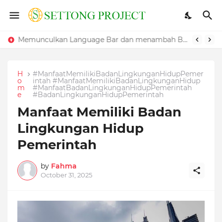
Cara Mengatasi Windows Yang Lambat
Memunculkan Language Bar dan menambah Bahasa pada Windows
H
#ManfaatMemilikiBadanLingkunganHidupPemer
o
intah #ManfaatMemilikiBadanLingkunganHidup
m
#ManfaatBadanLingkunganHidupPemerintah
e
#BadanLingkunganHidupPemerintah
Manfaat Memiliki Badan
Lingkungan Hidup
Pemerintah
by
Fahma
October 31, 2025