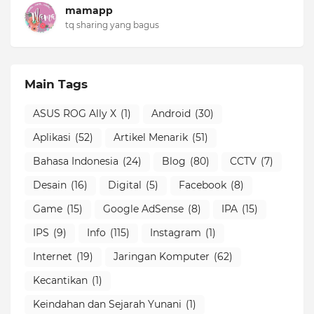
mamapp
tq sharing yang bagus
Main Tags
ASUS ROG Ally X
(1)
Android
(30)
Aplikasi
(52)
Artikel Menarik
(51)
Bahasa Indonesia
(24)
Blog
(80)
CCTV
(7)
Desain
(16)
Digital
(5)
Facebook
(8)
Game
(15)
Google AdSense
(8)
IPA
(15)
IPS
(9)
Info
(115)
Instagram
(1)
Internet
(19)
Jaringan Komputer
(62)
Kecantikan
(1)
Keindahan dan Sejarah Yunani
(1)