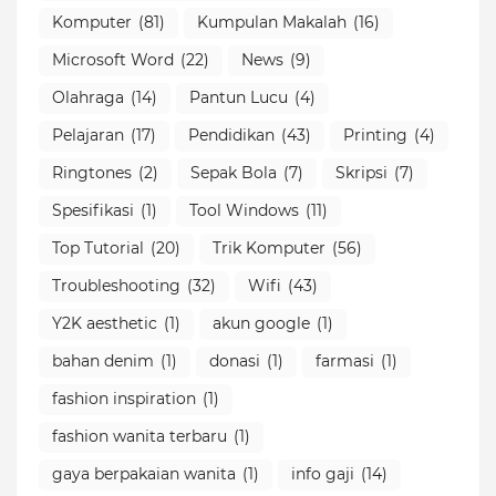
Komputer
(81)
Kumpulan Makalah
(16)
Microsoft Word
(22)
News
(9)
Olahraga
(14)
Pantun Lucu
(4)
Pelajaran
(17)
Pendidikan
(43)
Printing
(4)
Ringtones
(2)
Sepak Bola
(7)
Skripsi
(7)
Spesifikasi
(1)
Tool Windows
(11)
Top Tutorial
(20)
Trik Komputer
(56)
Troubleshooting
(32)
Wifi
(43)
Y2K aesthetic
(1)
akun google
(1)
bahan denim
(1)
donasi
(1)
farmasi
(1)
fashion inspiration
(1)
fashion wanita terbaru
(1)
gaya berpakaian wanita
(1)
info gaji
(14)