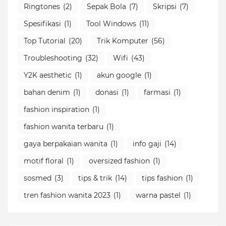
Ringtones
(2)
Sepak Bola
(7)
Skripsi
(7)
Spesifikasi
(1)
Tool Windows
(11)
Top Tutorial
(20)
Trik Komputer
(56)
Troubleshooting
(32)
Wifi
(43)
Y2K aesthetic
(1)
akun google
(1)
bahan denim
(1)
donasi
(1)
farmasi
(1)
fashion inspiration
(1)
fashion wanita terbaru
(1)
gaya berpakaian wanita
(1)
info gaji
(14)
motif floral
(1)
oversized fashion
(1)
sosmed
(3)
tips & trik
(14)
tips fashion
(1)
tren fashion wanita 2023
(1)
warna pastel
(1)