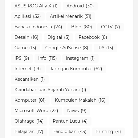
ASUS ROG Ally X
(1)
Android
(30)
Aplikasi
(52)
Artikel Menarik
(51)
Bahasa Indonesia
(24)
Blog
(80)
CCTV
(7)
Desain
(16)
Digital
(5)
Facebook
(8)
Game
(15)
Google AdSense
(8)
IPA
(15)
IPS
(9)
Info
(115)
Instagram
(1)
Internet
(19)
Jaringan Komputer
(62)
Kecantikan
(1)
Keindahan dan Sejarah Yunani
(1)
Komputer
(81)
Kumpulan Makalah
(16)
Microsoft Word
(22)
News
(9)
Olahraga
(14)
Pantun Lucu
(4)
Pelajaran
(17)
Pendidikan
(43)
Printing
(4)