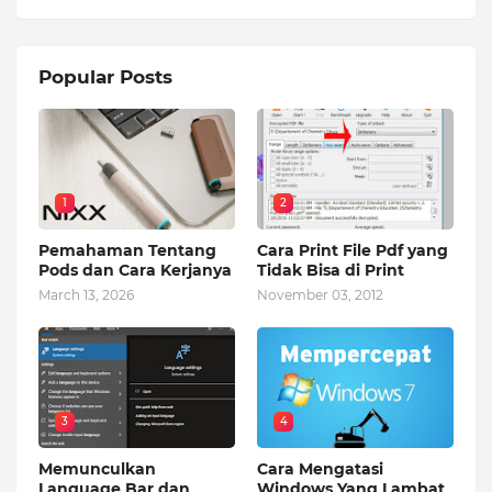
Popular Posts
1
2
Pemahaman Tentang
Cara Print File Pdf yang
Pods dan Cara Kerjanya
Tidak Bisa di Print
March 13, 2026
November 03, 2012
3
4
Memunculkan
Cara Mengatasi
Language Bar dan
Windows Yang Lambat