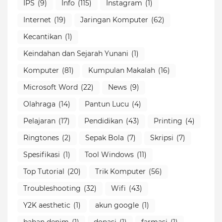
IPS
(9)
Info
(115)
Instagram
(1)
Internet
(19)
Jaringan Komputer
(62)
Kecantikan
(1)
Keindahan dan Sejarah Yunani
(1)
Komputer
(81)
Kumpulan Makalah
(16)
Microsoft Word
(22)
News
(9)
Olahraga
(14)
Pantun Lucu
(4)
Pelajaran
(17)
Pendidikan
(43)
Printing
(4)
Ringtones
(2)
Sepak Bola
(7)
Skripsi
(7)
Spesifikasi
(1)
Tool Windows
(11)
Top Tutorial
(20)
Trik Komputer
(56)
Troubleshooting
(32)
Wifi
(43)
Y2K aesthetic
(1)
akun google
(1)