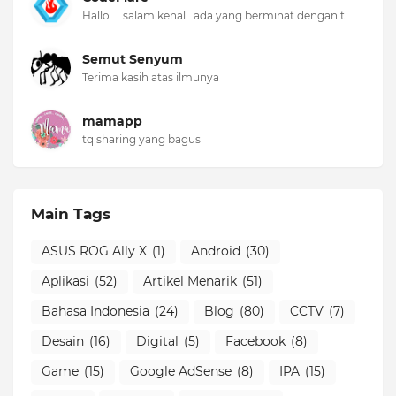
Hallo.... salam kenal.. ada yang berminat dengan t...
Semut Senyum
Terima kasih atas ilmunya
mamapp
tq sharing yang bagus
Main Tags
ASUS ROG Ally X
(1)
Android
(30)
Aplikasi
(52)
Artikel Menarik
(51)
Bahasa Indonesia
(24)
Blog
(80)
CCTV
(7)
Desain
(16)
Digital
(5)
Facebook
(8)
Game
(15)
Google AdSense
(8)
IPA
(15)