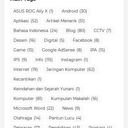
ASUS ROG Ally X
(1)
Android
(30)
Aplikasi
(52)
Artikel Menarik
(51)
Bahasa Indonesia
(24)
Blog
(80)
CCTV
(7)
Desain
(16)
Digital
(5)
Facebook
(8)
Game
(15)
Google AdSense
(8)
IPA
(15)
IPS
(9)
Info
(115)
Instagram
(1)
Internet
(19)
Jaringan Komputer
(62)
Kecantikan
(1)
Keindahan dan Sejarah Yunani
(1)
Komputer
(81)
Kumpulan Makalah
(16)
Microsoft Word
(22)
News
(9)
Olahraga
(14)
Pantun Lucu
(4)
Pelajaran
(17)
Pendidikan
(43)
Printing
(4)