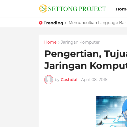
Hom
Trending
Memunculkan Language Bar
Cara Mengatasi Windows Y
Home
Jaringan Komputer
Pengertian, Tuj
Jaringan Kompu
by
Cashdal
-
April 08, 2016