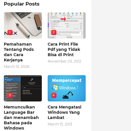
Popular Posts
1
2
Pemahaman
Cara Print File
Tentang Pods
Pdf yang Tidak
dan Cara
Bisa di Print
Kerjanya
November 03, 2012
March 13, 2026
3
4
Memunculkan
Cara Mengatasi
Language Bar
Windows Yang
dan menambah
Lambat
Bahasa pada
March 15, 2013
Windows