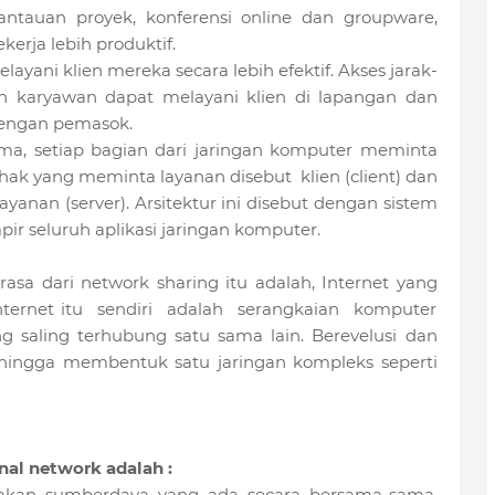
ntauan proyek, konferensi online dan groupware,
ja lebih produktif.
yani klien mereka secara lebih efektif. Akses jarak-
 karyawan dapat melayani klien di lapangan dan
dengan pemasok.
ma, setiap bagian dari jaringan komputer meminta
hak yang meminta layanan disebut klien (client) dan
anan (server). Arsitektur ini disebut dengan sistem
ir seluruh aplikasi jaringan komputer.
sa dari network sharing itu adalah, Internet yang
nternet itu sendiri adalah serangkaian komputer
g saling terhubung satu sama lain. Berevelusi dan
hingga membentuk satu jaringan kompleks seperti
rnal network adalah :
nakan sumberdaya yang ada secara bersama-sama.