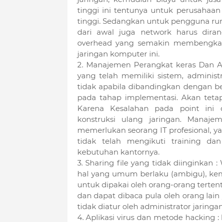
tinggi ini tentunya untuk perusahaa
tinggi. Sedangkan untuk pengguna rumah
dari awal juga network harus dira
overhead yang semakin membengka
jaringan komputer ini.
2. Manajemen Perangkat keras Dan Adm
yang telah memiliki sistem, administ
tidak apabila dibandingkan dengan be
pada tahap implementasi. Akan tetap
Karena Kesalahan pada point ini
konstruksi ulang jaringan. Manajem
memerlukan seorang IT profesional, y
tidak telah mengikuti training dan
kebutuhan kantornya.
3. Sharing file yang tidak diinginkan
hal yang umum berlaku (ambigu), kem
untuk dipakai oleh orang-orang terten
dan dapat dibaca pula oleh orang lain y
tidak diatur oleh administrator jaringan
4. Aplikasi virus dan metode hacking