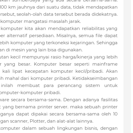
100 km jauhnya dari suatu data, tidak mendapatkan
sebut, seolah-olah data tersebut berada didekatnya.
an komputer mangatasi masalah jarak.
an komputer kita akan mendapatkan reliabilitas yang
 alternatif persediaan. Misalnya, semua file dapat
 lebih komputer yang terkoneksi kejaringan. Sehingga
an di mesin yang lain bisa digunakan.
an kecil mempunyai rasio harga/kinerja yang lebih
 yang besar. Komputer besar seperti mainframe
 kali lipat kecepatan komputer kecil/pribadi. Akan
ebih mahal dari komputer pribadi. Ketidakseimbangan
n inilah membuat para perancang sistem untuk
komputer-komputer pribadi.
ware secara bersama-sama. Dengan adanya fasilitas
yang bernama printer server. maka sebuah printer
rganya dapat dipakai secara bersama-sama oleh 10
n scanner, Plotter, dan alat-alat lainnya.
omputer dalam sebuah lingkungan bisnis, dengan