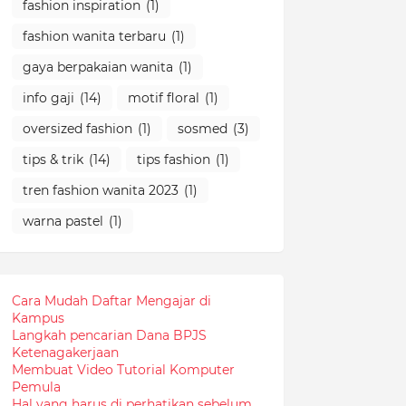
fashion inspiration
(1)
fashion wanita terbaru
(1)
gaya berpakaian wanita
(1)
info gaji
(14)
motif floral
(1)
oversized fashion
(1)
sosmed
(3)
tips & trik
(14)
tips fashion
(1)
tren fashion wanita 2023
(1)
warna pastel
(1)
Cara Mudah Daftar Mengajar di
Kampus
Langkah pencarian Dana BPJS
Ketenagakerjaan
Membuat Video Tutorial Komputer
Pemula
Hal yang harus di perhatikan sebelum