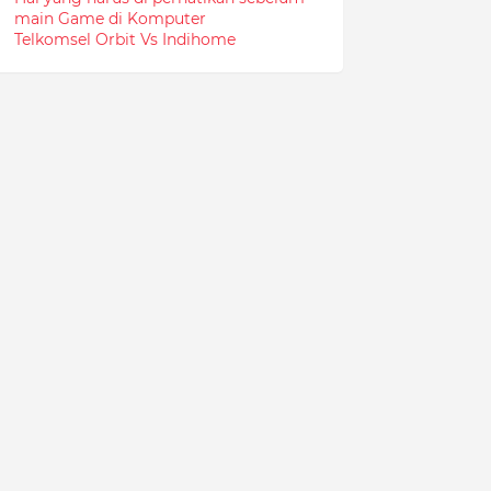
main Game di Komputer
Telkomsel Orbit Vs Indihome