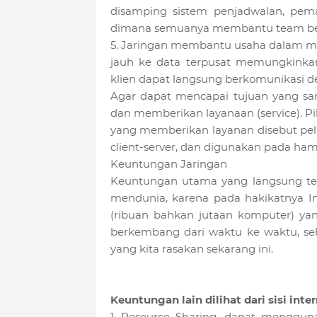
disamping sistem penjadwalan, pema
dimana semuanya membantu team beker
5. Jaringan membantu usaha dalam mela
jauh ke data terpusat memungkinkan
klien dapat langsung berkomunikasi 
Agar dapat mencapai tujuan yang sa
dan memberikan layanaan (service). Pi
yang memberikan layanan disebut pelay
client-server, dan digunakan pada hamp
Keuntungan Jaringan
Keuntungan utama yang langsung tera
mendunia, karena pada hakikatnya I
(ribuan bahkan jutaan komputer) yan
berkembang dari waktu ke waktu, se
yang kita rasakan sekarang ini.
Keuntungan lain dilihat dari sisi inte
1. Resource Sharing, dapat menggu