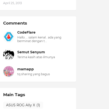
April 25, 2013
Comments
CodeFlare
Hallo.... salam kenal.. ada yang
berminat dengan t...
Semut Senyum
Terima kasih atas ilmunya
mamapp
tq sharing yang bagus
Main Tags
ASUS ROG Ally X
(1)