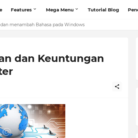
e
Features
Mega Menu
Tutorial Blog
Pen
 dan menambah Bahasa pada Windows
ang Lambat
uan dan Keuntungan
ter