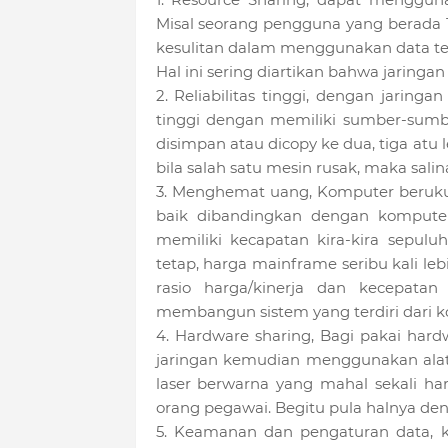
Misal seorang pengguna yang berada 
kesulitan dalam menggunakan data ter
Hal ini sering diartikan bahwa jaring
2. Reliabilitas tinggi, dengan jaring
tinggi dengan memiliki sumber-sumber
disimpan atau dicopy ke dua, tiga atu
bila salah satu mesin rusak, maka salin
3. Menghemat uang, Komputer berukut
baik dibandingkan dengan komputer
memiliki kecapatan kira-kira sepuluh
tetap, harga mainframe seribu kali l
rasio harga/kinerja dan kecepata
membangun sistem yang terdiri dari 
4. Hardware sharing, Bagi pakai hard
jaringan kemudian menggunakan alat 
laser berwarna yang mahal sekali ha
orang pegawai. Begitu pula halnya denga
5. Keamanan dan pengaturan data, k