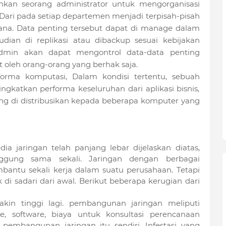
kan seorang administrator untuk mengorganisasi
 Dari pada setiap departemen menjadi terpisah-pisah
ana. Data penting tersebut dapat di manage dalam
ian di replikasi atau dibackup sesuai kebijakan
admin akan dapat mengontrol data-data penting
it oleh orang-orang yang berhak saja.
forma komputasi, Dalam kondisi tertentu, sebuah
gkatkan performa keseluruhan dari aplikasi bisnis,
g di distribusikan kepada beberapa komputer yang
a jaringan telah panjang lebar dijelaskan diatas,
nggung sama sekali. Jaringan dengan berbagai
tu sekali kerja dalam suatu perusahaan. Tetapi
 di sadari dari awal. Berikut beberapa kerugian dari
kin tinggi lagi. pembangunan jaringan meliputi
, software, biaya untuk konsultasi perencanaan
 pembangunan jaringan itu sendiri. Infestasi yang