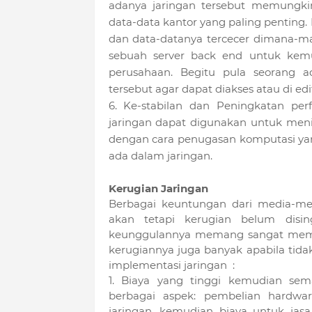
adanya jaringan tersebut memungkin
data-data kantor yang paling penting.
dan data-datanya tercecer dimana-m
sebuah server back end untuk kemud
perusahaan. Begitu pula seorang 
tersebut agar dapat diakses atau di ed
6. Ke-stabilan dan Peningkatan per
jaringan dapat digunakan untuk menin
dengan cara penugasan komputasi yan
ada dalam jaringan.
Kerugian Jaringan
Berbagai keuntungan dari media-medi
akan tetapi kerugian belum disi
keunggulannya memang sangat memban
kerugiannya juga banyak apabila tidak
implementasi jaringan :
1. Biaya yang tinggi kemudian sema
berbagai aspek: pembelian hardware
jaringan, kemudian biaya untuk jasa