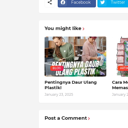
Facebook
Twitter
You might like
BLOG
ARTI
Pentingnya Daur Ulang
Cara M
Plastik!
Memasa
January 23, 2025
January 
Post a Comment