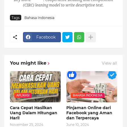
(CIRC) leaning model to write descriptive text.
Tags
Bahasa Indonesia
Facebook
You might like
View all
APLIKASI
BAHASA INDONESIA
Cara Cepat Hasilkan
Pinjaman Online dari
Uang Dalam Hitungan
Facebook yang Aman
Hari!
dan Terpercaya
November 25, 2024
June 10, 2024