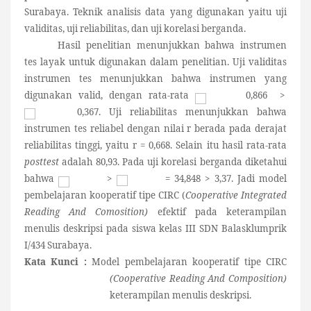
Surabaya. Teknik analisis data yang digunakan yaitu uji
validitas, uji reliabilitas, dan uji korelasi berganda.
Hasil penelitian menunjukkan bahwa instrumen
tes layak untuk digunakan dalam penelitian. Uji validitas
instrumen tes menunjukkan bahwa instrumen yang
digunakan valid, dengan rata-rata
0,866 >
0,367. Uji reliabilitas menunjukkan bahwa
instrumen tes reliabel dengan nilai r berada pada derajat
reliabilitas tinggi, yaitu r =
0,668. Selain itu hasil rata-rata
posttest
adalah
80,93. Pada uji korelasi berganda
diketahui
bahwa
>
= 34,848 > 3,37. Jadi model
pembelajaran kooperatif tipe
CIRC (
Cooperative Integrated
Reading And Comosition)
efektif pada keterampilan
menulis deskripsi pada siswa kelas III SDN Balasklumprik
I/434 Surabaya.
Kata Kunci :
Model pembelajaran kooperatif tipe CIRC
(Cooperative Reading And Composition)
keterampilan menulis deskripsi.