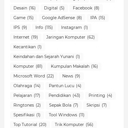
Desain
(16)
Digital
(5)
Facebook
(8)
Game
(15)
Google AdSense
(8)
IPA
(15)
IPS
(9)
Info
(115)
Instagram
(1)
Internet
(19)
Jaringan Komputer
(62)
Kecantikan
(1)
Keindahan dan Sejarah Yunani
(1)
Komputer
(81)
Kumpulan Makalah
(16)
Microsoft Word
(22)
News
(9)
Olahraga
(14)
Pantun Lucu
(4)
Pelajaran
(17)
Pendidikan
(43)
Printing
(4)
Ringtones
(2)
Sepak Bola
(7)
Skripsi
(7)
Spesifikasi
(1)
Tool Windows
(11)
Top Tutorial
(20)
Trik Komputer
(56)