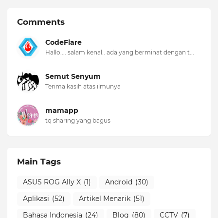
Comments
CodeFlare
Hallo.... salam kenal.. ada yang berminat dengan t...
Semut Senyum
Terima kasih atas ilmunya
mamapp
tq sharing yang bagus
Main Tags
ASUS ROG Ally X
(1)
Android
(30)
Aplikasi
(52)
Artikel Menarik
(51)
Bahasa Indonesia
(24)
Blog
(80)
CCTV
(7)