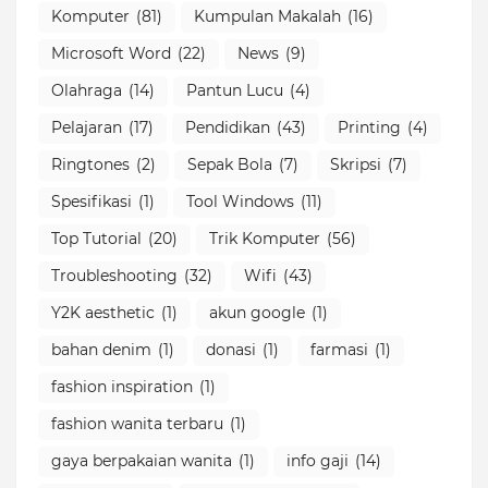
Komputer
(81)
Kumpulan Makalah
(16)
Microsoft Word
(22)
News
(9)
Olahraga
(14)
Pantun Lucu
(4)
Pelajaran
(17)
Pendidikan
(43)
Printing
(4)
Ringtones
(2)
Sepak Bola
(7)
Skripsi
(7)
Spesifikasi
(1)
Tool Windows
(11)
Top Tutorial
(20)
Trik Komputer
(56)
Troubleshooting
(32)
Wifi
(43)
Y2K aesthetic
(1)
akun google
(1)
bahan denim
(1)
donasi
(1)
farmasi
(1)
fashion inspiration
(1)
fashion wanita terbaru
(1)
gaya berpakaian wanita
(1)
info gaji
(14)