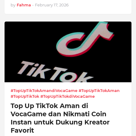
by
Fahma
-
February 17, 2026
#TopUpTikTokAmandiVocaGame #TopUpTikTokAman
#TopUpTikTok #TopUpTikTokdiVocaGame
Top Up TikTok Aman di
VocaGame dan Nikmati Coin
Instan untuk Dukung Kreator
Favorit