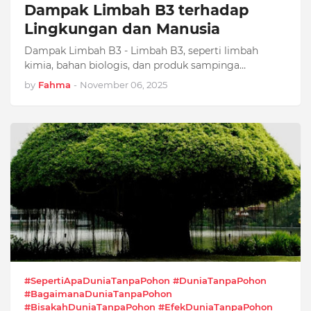
Dampak Limbah B3 terhadap
Lingkungan dan Manusia
Dampak Limbah B3 - Limbah B3, seperti limbah
kimia, bahan biologis, dan produk sampinga…
by
Fahma
-
November 06, 2025
#SepertiApaDuniaTanpaPohon #DuniaTanpaPohon
#BagaimanaDuniaTanpaPohon
#BisakahDuniaTanpaPohon #EfekDuniaTanpaPohon