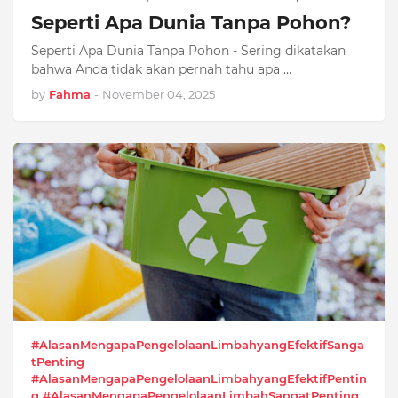
Seperti Apa Dunia Tanpa Pohon?
Seperti Apa Dunia Tanpa Pohon - Sering dikatakan
bahwa Anda tidak akan pernah tahu apa …
by
Fahma
-
November 04, 2025
#AlasanMengapaPengelolaanLimbahyangEfektifSanga
tPenting
#AlasanMengapaPengelolaanLimbahyangEfektifPentin
g #AlasanMengapaPengelolaanLimbahSangatPenting