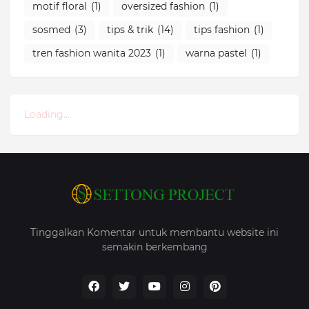
motif floral
(1)
oversized fashion
(1)
sosmed
(3)
tips & trik
(14)
tips fashion
(1)
tren fashion wanita 2023
(1)
warna pastel
(1)
Loading...
Tinggalkan Komentar untuk membantu website ini
semakin berkembang