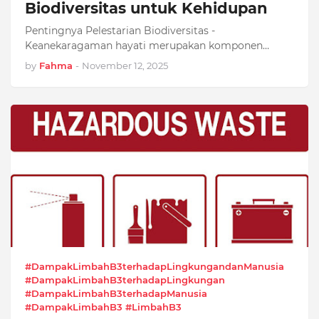
Biodiversitas untuk Kehidupan
Pentingnya Pelestarian Biodiversitas -
Keanekaragaman hayati merupakan komponen
krusial…
by
Fahma
-
November 12, 2025
#DampakLimbahB3terhadapLingkungandanManusia
#DampakLimbahB3terhadapLingkungan
#DampakLimbahB3terhadapManusia
#DampakLimbahB3 #LimbahB3