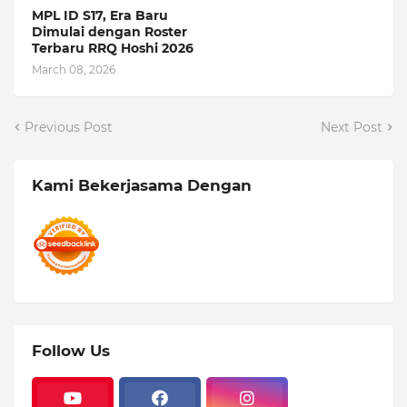
ROSTER TERBARU
MPL ID S17, Era Baru
Dimulai dengan Roster
Terbaru RRQ Hoshi 2026
March 08, 2026
Previous Post
Next Post
Kami Bekerjasama Dengan
Follow Us