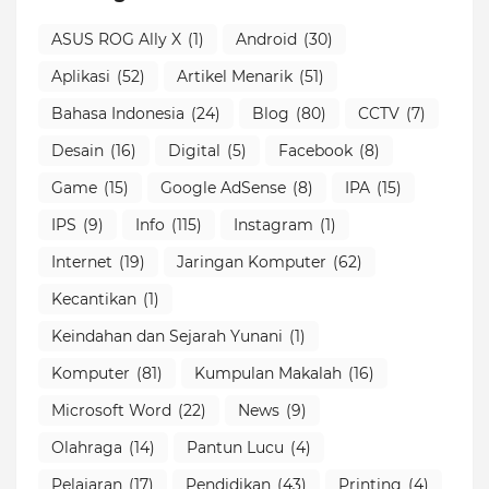
ASUS ROG Ally X
(1)
Android
(30)
Aplikasi
(52)
Artikel Menarik
(51)
Bahasa Indonesia
(24)
Blog
(80)
CCTV
(7)
Desain
(16)
Digital
(5)
Facebook
(8)
Game
(15)
Google AdSense
(8)
IPA
(15)
IPS
(9)
Info
(115)
Instagram
(1)
Internet
(19)
Jaringan Komputer
(62)
Kecantikan
(1)
Keindahan dan Sejarah Yunani
(1)
Komputer
(81)
Kumpulan Makalah
(16)
Microsoft Word
(22)
News
(9)
Olahraga
(14)
Pantun Lucu
(4)
Pelajaran
(17)
Pendidikan
(43)
Printing
(4)