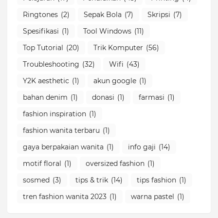
Ringtones
(2)
Sepak Bola
(7)
Skripsi
(7)
Spesifikasi
(1)
Tool Windows
(11)
Top Tutorial
(20)
Trik Komputer
(56)
Troubleshooting
(32)
Wifi
(43)
Y2K aesthetic
(1)
akun google
(1)
bahan denim
(1)
donasi
(1)
farmasi
(1)
fashion inspiration
(1)
fashion wanita terbaru
(1)
gaya berpakaian wanita
(1)
info gaji
(14)
motif floral
(1)
oversized fashion
(1)
sosmed
(3)
tips & trik
(14)
tips fashion
(1)
tren fashion wanita 2023
(1)
warna pastel
(1)