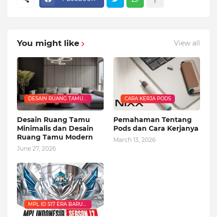
You might like
View all
DESAIN RUANG TAMU
CARA KERJA PODS
MINIMALIS DAN
DESAIN RUANG TAMU
Desain Ruang Tamu
Pemahaman Tentang
MODERN
Minimalis dan Desain
Pods dan Cara Kerjanya
Ruang Tamu Modern
March 13, 2026
June 27, 2026
MPL ID S17 ERA BARU
DIMULAI DENGAN