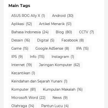
Main Tags
ASUS ROG Ally X
(1)
Android
(30)
Aplikasi
(52)
Artikel Menarik
(51)
Bahasa Indonesia
(24)
Blog
(80)
CCTV
(7)
Desain
(16)
Digital
(5)
Facebook
(8)
Game
(15)
Google AdSense
(8)
IPA
(15)
IPS
(9)
Info
(115)
Instagram
(1)
Internet
(19)
Jaringan Komputer
(62)
Kecantikan
(1)
Keindahan dan Sejarah Yunani
(1)
Komputer
(81)
Kumpulan Makalah
(16)
Microsoft Word
(22)
News
(9)
Olahraga
(14)
Pantun Lucu
(4)