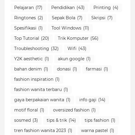
Pelajaran
(17)
Pendidikan
(43)
Printing
(4)
Ringtones
(2)
Sepak Bola
(7)
Skripsi
(7)
Spesifikasi
(1)
Tool Windows
(11)
Top Tutorial
(20)
Trik Komputer
(56)
Troubleshooting
(32)
Wifi
(43)
Y2K aesthetic
(1)
akun google
(1)
bahan denim
(1)
donasi
(1)
farmasi
(1)
fashion inspiration
(1)
fashion wanita terbaru
(1)
gaya berpakaian wanita
(1)
info gaji
(14)
motif floral
(1)
oversized fashion
(1)
sosmed
(3)
tips & trik
(14)
tips fashion
(1)
tren fashion wanita 2023
(1)
warna pastel
(1)