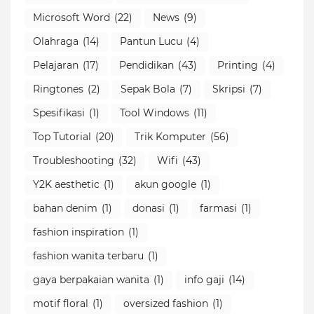
Microsoft Word
(22)
News
(9)
Olahraga
(14)
Pantun Lucu
(4)
Pelajaran
(17)
Pendidikan
(43)
Printing
(4)
Ringtones
(2)
Sepak Bola
(7)
Skripsi
(7)
Spesifikasi
(1)
Tool Windows
(11)
Top Tutorial
(20)
Trik Komputer
(56)
Troubleshooting
(32)
Wifi
(43)
Y2K aesthetic
(1)
akun google
(1)
bahan denim
(1)
donasi
(1)
farmasi
(1)
fashion inspiration
(1)
fashion wanita terbaru
(1)
gaya berpakaian wanita
(1)
info gaji
(14)
motif floral
(1)
oversized fashion
(1)