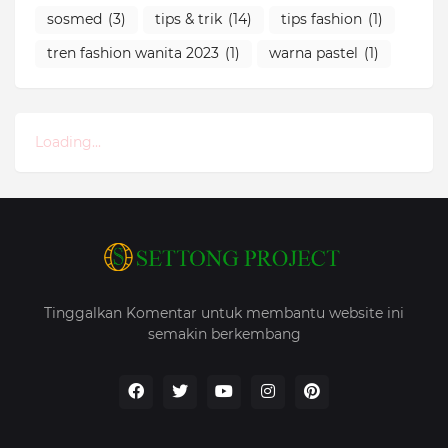
sosmed
(3)
tips & trik
(14)
tips fashion
(1)
tren fashion wanita 2023
(1)
warna pastel
(1)
Loading...
Tinggalkan Komentar untuk membantu website ini
semakin berkembang