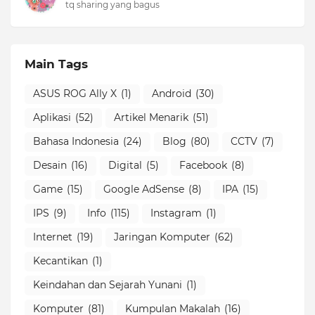
tq sharing yang bagus
Main Tags
ASUS ROG Ally X
(1)
Android
(30)
Aplikasi
(52)
Artikel Menarik
(51)
Bahasa Indonesia
(24)
Blog
(80)
CCTV
(7)
Desain
(16)
Digital
(5)
Facebook
(8)
Game
(15)
Google AdSense
(8)
IPA
(15)
IPS
(9)
Info
(115)
Instagram
(1)
Internet
(19)
Jaringan Komputer
(62)
Kecantikan
(1)
Keindahan dan Sejarah Yunani
(1)
Komputer
(81)
Kumpulan Makalah
(16)