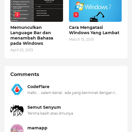
3
4
Memunculkan
Cara Mengatasi
Language Bar dan
Windows Yang Lambat
menambah Bahasa
March 15, 2013
pada Windows
April 25, 2013
Comments
CodeFlare
Hallo.... salam kenal.. ada yang berminat dengan t...
Semut Senyum
Terima kasih atas ilmunya
mamapp