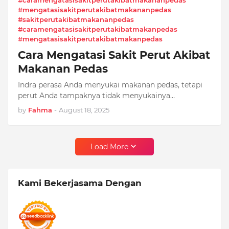
#caramengatasisakitperutakibatmakananpedas
#mengatasisakitperutakibatmakananpedas
#sakitperutakibatmakananpedas
#caramengatasisakitperutakibatmakanpedas
#mengatasisakitperutakibatmakanpedas
Cara Mengatasi Sakit Perut Akibat
Makanan Pedas
Indra perasa Anda menyukai makanan pedas, tetapi
perut Anda tampaknya tidak menyukainya…
by
Fahma
-
August 18, 2025
Load More
Kami Bekerjasama Dengan