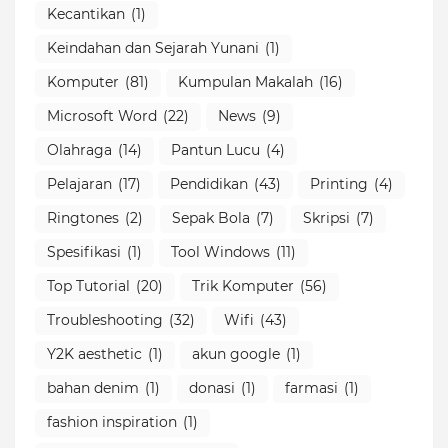
Kecantikan
(1)
Keindahan dan Sejarah Yunani
(1)
Komputer
(81)
Kumpulan Makalah
(16)
Microsoft Word
(22)
News
(9)
Olahraga
(14)
Pantun Lucu
(4)
Pelajaran
(17)
Pendidikan
(43)
Printing
(4)
Ringtones
(2)
Sepak Bola
(7)
Skripsi
(7)
Spesifikasi
(1)
Tool Windows
(11)
Top Tutorial
(20)
Trik Komputer
(56)
Troubleshooting
(32)
Wifi
(43)
Y2K aesthetic
(1)
akun google
(1)
bahan denim
(1)
donasi
(1)
farmasi
(1)
fashion inspiration
(1)