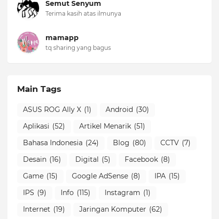
Semut Senyum
Terima kasih atas ilmunya
mamapp
tq sharing yang bagus
Main Tags
ASUS ROG Ally X
(1)
Android
(30)
Aplikasi
(52)
Artikel Menarik
(51)
Bahasa Indonesia
(24)
Blog
(80)
CCTV
(7)
Desain
(16)
Digital
(5)
Facebook
(8)
Game
(15)
Google AdSense
(8)
IPA
(15)
IPS
(9)
Info
(115)
Instagram
(1)
Internet
(19)
Jaringan Komputer
(62)