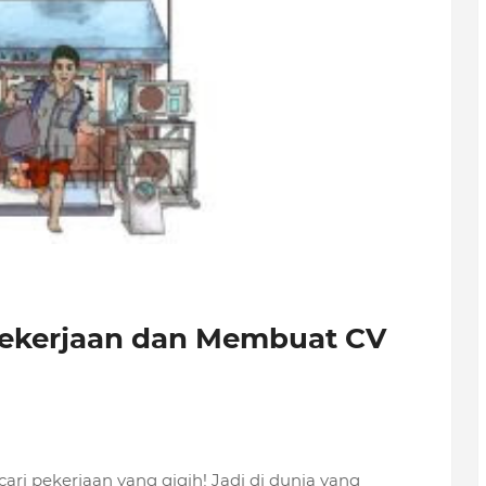
Pekerjaan dan Membuat CV
ri pekerjaan yang gigih! Jadi di dunia yang