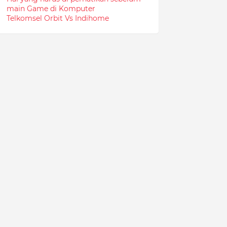
main Game di Komputer
Telkomsel Orbit Vs Indihome