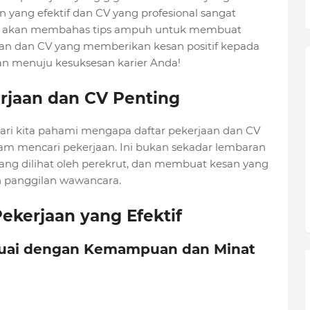
an yang efektif dan CV yang profesional sangat
, kita akan membahas tips ampuh untuk membuat
ian dan CV yang memberikan kesan positif kepada
nan menuju kesuksesan karier Anda!
erjaan dan CV Penting
mari kita pahami mengapa daftar pekerjaan dan CV
lam mencari pekerjaan. Ini bukan sekadar lembaran
yang dilihat oleh perekrut, dan membuat kesan yang
 panggilan wawancara.
Pekerjaan yang Efektif
esuai dengan Kemampuan dan Minat