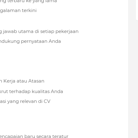
ng terbaru ke yang lama
ngalaman terkini
 jawab utama di setiap pekerjaan
endukung pernyataan Anda
 Kerja atau Atasan
ut terhadap kualitas Anda
i yang relevan di CV
capaian baru secara teratur