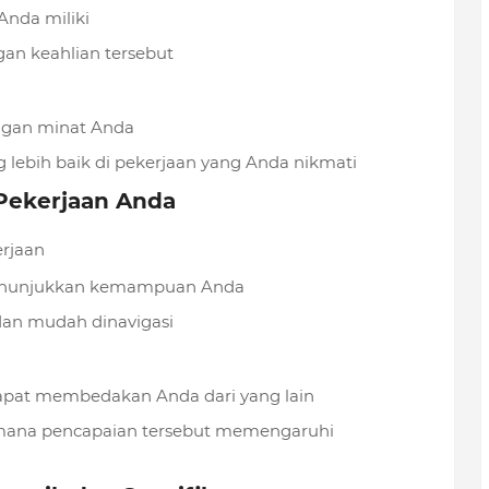
Anda miliki
gan keahlian tersebut
engan minat Anda
ebih baik di pekerjaan yang Anda nikmati
Pekerjaan Anda
rjaan
menunjukkan kemampuan Anda
dan mudah dinavigasi
dapat membedakan Anda dari yang lain
imana pencapaian tersebut memengaruhi