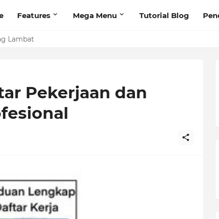
e
Features
Mega Menu
Tutorial Blog
Pen
in
ang Lambat
tar Pekerjaan dan
fesional