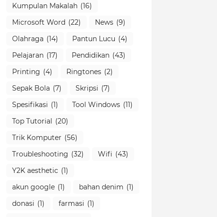
Kumpulan Makalah
(16)
Microsoft Word
(22)
News
(9)
Olahraga
(14)
Pantun Lucu
(4)
Pelajaran
(17)
Pendidikan
(43)
Printing
(4)
Ringtones
(2)
Sepak Bola
(7)
Skripsi
(7)
Spesifikasi
(1)
Tool Windows
(11)
Top Tutorial
(20)
Trik Komputer
(56)
Troubleshooting
(32)
Wifi
(43)
Y2K aesthetic
(1)
akun google
(1)
bahan denim
(1)
donasi
(1)
farmasi
(1)