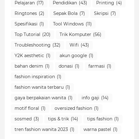
Pelajaran
(17)
Pendidikan
(43)
Printing
(4)
Ringtones
(2)
Sepak Bola
(7)
Skripsi
(7)
Spesifikasi
(1)
Tool Windows
(11)
Top Tutorial
(20)
Trik Komputer
(56)
Troubleshooting
(32)
Wifi
(43)
Y2K aesthetic
(1)
akun google
(1)
bahan denim
(1)
donasi
(1)
farmasi
(1)
fashion inspiration
(1)
fashion wanita terbaru
(1)
gaya berpakaian wanita
(1)
info gaji
(14)
motif floral
(1)
oversized fashion
(1)
sosmed
(3)
tips & trik
(14)
tips fashion
(1)
tren fashion wanita 2023
(1)
warna pastel
(1)