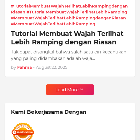
#TutorialMembuatWajahTerlihatLebihRampingdengan
Riasan #TutorialMembuatWajahTerlihatLebihRamping
#MembuatWajahTerlihatLebihRampingdenganRiasan
#MembuatWajahTerlihatLebihRamping
Tutorial Membuat Wajah Terlihat
Lebih Ramping dengan Riasan
Tak dapat disangkal bahwa salah satu ciri kecantikan
yang paling didambakan adalah waja…
by
Fahma
-
August 22, 2025
Load More
Kami Bekerjasama Dengan