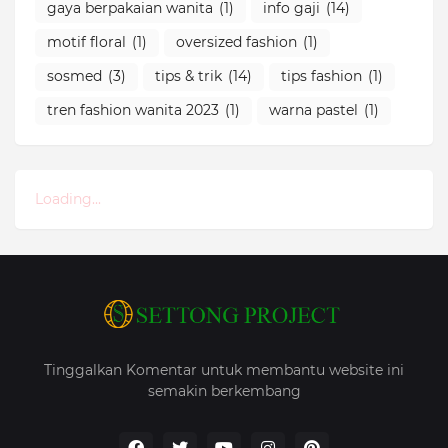
gaya berpakaian wanita
(1)
info gaji
(14)
motif floral
(1)
oversized fashion
(1)
sosmed
(3)
tips & trik
(14)
tips fashion
(1)
tren fashion wanita 2023
(1)
warna pastel
(1)
Loading...
Tinggalkan Komentar untuk membantu website ini
semakin berkembang