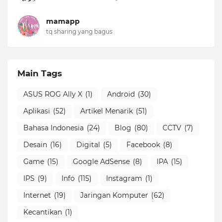
mamapp
tq sharing yang bagus
Main Tags
ASUS ROG Ally X
(1)
Android
(30)
Aplikasi
(52)
Artikel Menarik
(51)
Bahasa Indonesia
(24)
Blog
(80)
CCTV
(7)
Desain
(16)
Digital
(5)
Facebook
(8)
Game
(15)
Google AdSense
(8)
IPA
(15)
IPS
(9)
Info
(115)
Instagram
(1)
Internet
(19)
Jaringan Komputer
(62)
Kecantikan
(1)