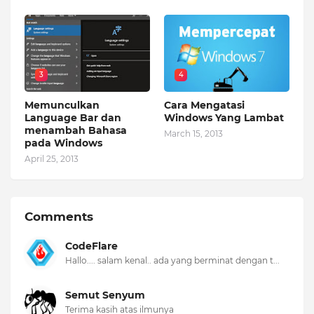
3
4
Memunculkan
Cara Mengatasi
Language Bar dan
Windows Yang Lambat
menambah Bahasa
March 15, 2013
pada Windows
April 25, 2013
Comments
CodeFlare
Hallo.... salam kenal.. ada yang berminat dengan t...
Semut Senyum
Terima kasih atas ilmunya