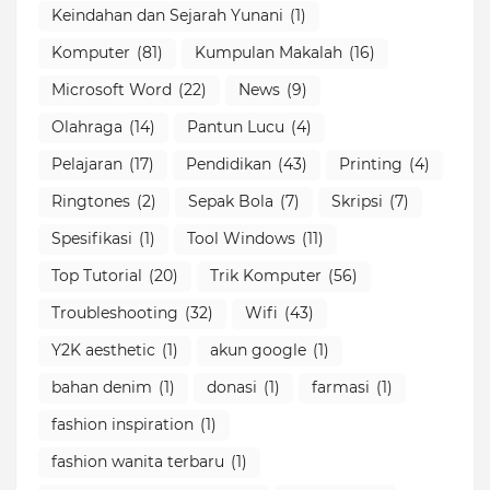
Keindahan dan Sejarah Yunani
(1)
Komputer
(81)
Kumpulan Makalah
(16)
Microsoft Word
(22)
News
(9)
Olahraga
(14)
Pantun Lucu
(4)
Pelajaran
(17)
Pendidikan
(43)
Printing
(4)
Ringtones
(2)
Sepak Bola
(7)
Skripsi
(7)
Spesifikasi
(1)
Tool Windows
(11)
Top Tutorial
(20)
Trik Komputer
(56)
Troubleshooting
(32)
Wifi
(43)
Y2K aesthetic
(1)
akun google
(1)
bahan denim
(1)
donasi
(1)
farmasi
(1)
fashion inspiration
(1)
fashion wanita terbaru
(1)