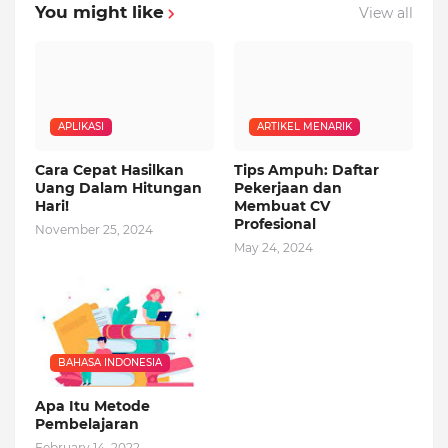
You might like
View all
APLIKASI
ARTIKEL MENARIK
Cara Cepat Hasilkan
Tips Ampuh: Daftar
Uang Dalam Hitungan
Pekerjaan dan
Hari!
Membuat CV
Profesional
November 25, 2024
May 24, 2024
BAHASA INDONESIA
Apa Itu Metode
Pembelajaran
February 14, 2022