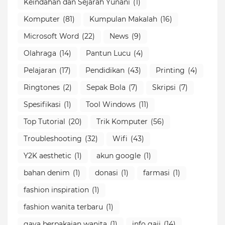
Keindahan dan Sejarah Yunani
(1)
Komputer
(81)
Kumpulan Makalah
(16)
Microsoft Word
(22)
News
(9)
Olahraga
(14)
Pantun Lucu
(4)
Pelajaran
(17)
Pendidikan
(43)
Printing
(4)
Ringtones
(2)
Sepak Bola
(7)
Skripsi
(7)
Spesifikasi
(1)
Tool Windows
(11)
Top Tutorial
(20)
Trik Komputer
(56)
Troubleshooting
(32)
Wifi
(43)
Y2K aesthetic
(1)
akun google
(1)
bahan denim
(1)
donasi
(1)
farmasi
(1)
fashion inspiration
(1)
fashion wanita terbaru
(1)
gaya berpakaian wanita
(1)
info gaji
(14)