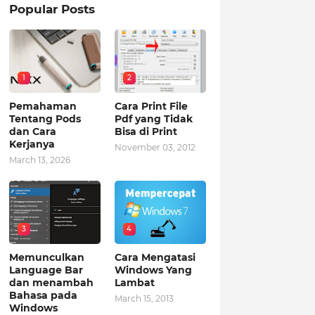
Popular Posts
1
2
Pemahaman
Cara Print File
Tentang Pods
Pdf yang Tidak
dan Cara
Bisa di Print
Kerjanya
November 03, 2012
March 13, 2026
3
4
Memunculkan
Cara Mengatasi
Language Bar
Windows Yang
dan menambah
Lambat
Bahasa pada
March 15, 2013
Windows