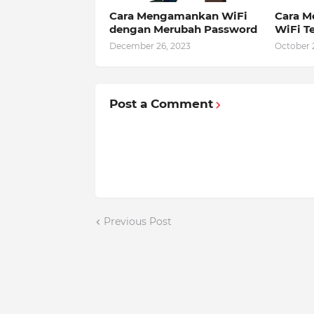
Cara Mengamankan WiFi
Cara M
dengan Merubah Password
WiFi T
December 26, 2023
October 
Post a Comment
Previous Post