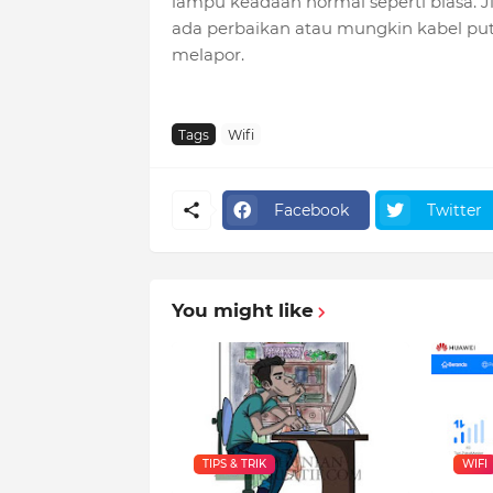
lampu keadaan normal seperti biasa.
ada perbaikan atau mungkin kabel put
melapor.
Tags
Wifi
Facebook
Twitter
You might like
TIPS & TRIK
WIFI