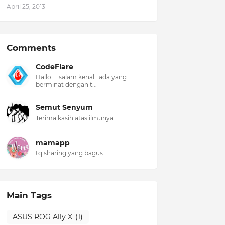
April 25, 2013
Comments
CodeFlare
Hallo.... salam kenal.. ada yang
berminat dengan t...
Semut Senyum
Terima kasih atas ilmunya
mamapp
tq sharing yang bagus
Main Tags
ASUS ROG Ally X
(1)