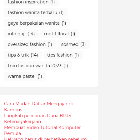
fashion inspiration
(1)
fashion wanita terbaru
(1)
gaya berpakaian wanita
(1)
info gaji
(14)
motif floral
(1)
oversized fashion
(1)
sosmed
(3)
tips & trik
(14)
tips fashion
(1)
tren fashion wanita 2023
(1)
warna pastel
(1)
Cara Mudah Daftar Mengajar di
Kampus
Langkah pencarian Dana BPJS
Ketenagakerjaan
Membuat Video Tutorial Komputer
Pemula
Hal yang harus di perhatikan sebelum