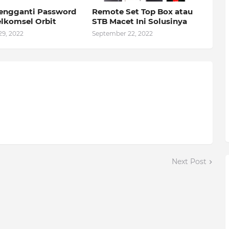
engganti Password
Remote Set Top Box atau
elkomsel Orbit
STB Macet Ini Solusinya
29, 2022
September 22, 2022
Next Post