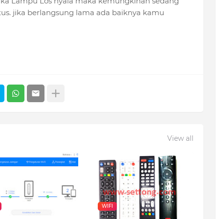
 Jika Lampu Los nyala maka kemungkinan sedang
us. jika berlangsung lama ada baiknya kamu
View all
WIFI