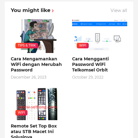
You might like
View all
TIPS & TRIK
WIFI
Cara Mengamankan
Cara Mengganti
WiFi dengan Merubah
Password WiFi
Password
Telkomsel Orbit
December 26, 2023
October 29, 2022
WIFI
Remote Set Top Box
atau STB Macet Ini
Solusinya