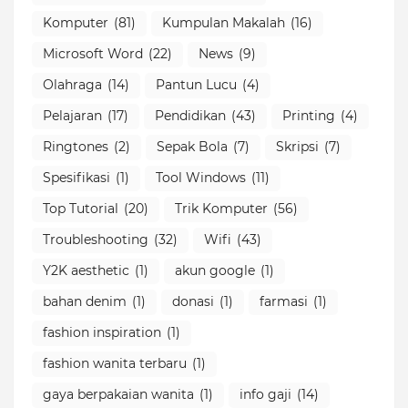
Komputer
(81)
Kumpulan Makalah
(16)
Microsoft Word
(22)
News
(9)
Olahraga
(14)
Pantun Lucu
(4)
Pelajaran
(17)
Pendidikan
(43)
Printing
(4)
Ringtones
(2)
Sepak Bola
(7)
Skripsi
(7)
Spesifikasi
(1)
Tool Windows
(11)
Top Tutorial
(20)
Trik Komputer
(56)
Troubleshooting
(32)
Wifi
(43)
Y2K aesthetic
(1)
akun google
(1)
bahan denim
(1)
donasi
(1)
farmasi
(1)
fashion inspiration
(1)
fashion wanita terbaru
(1)
gaya berpakaian wanita
(1)
info gaji
(14)