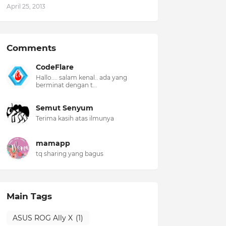
April 25, 2013
Comments
CodeFlare
Hallo.... salam kenal.. ada yang
berminat dengan t...
Semut Senyum
Terima kasih atas ilmunya
mamapp
tq sharing yang bagus
Main Tags
ASUS ROG Ally X
(1)