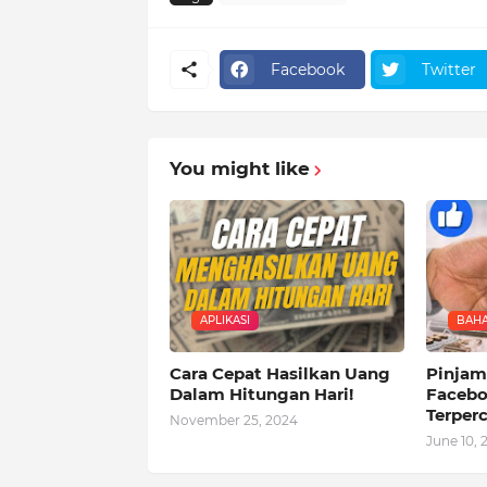
Facebook
Twitter
You might like
APLIKASI
BAHA
Cara Cepat Hasilkan Uang
Pinjam
Dalam Hitungan Hari!
Facebo
Terper
November 25, 2024
June 10, 