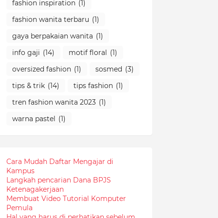
fashion inspiration
(1)
fashion wanita terbaru
(1)
gaya berpakaian wanita
(1)
info gaji
(14)
motif floral
(1)
oversized fashion
(1)
sosmed
(3)
tips & trik
(14)
tips fashion
(1)
tren fashion wanita 2023
(1)
warna pastel
(1)
Cara Mudah Daftar Mengajar di
Kampus
Langkah pencarian Dana BPJS
Ketenagakerjaan
Membuat Video Tutorial Komputer
Pemula
Hal yang harus di perhatikan sebelum