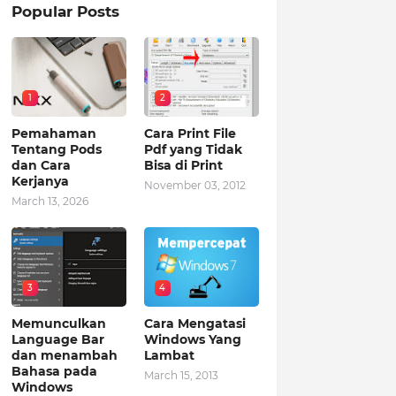
Popular Posts
1
2
Pemahaman
Cara Print File
Tentang Pods
Pdf yang Tidak
dan Cara
Bisa di Print
Kerjanya
November 03, 2012
March 13, 2026
3
4
Memunculkan
Cara Mengatasi
Language Bar
Windows Yang
dan menambah
Lambat
Bahasa pada
March 15, 2013
Windows