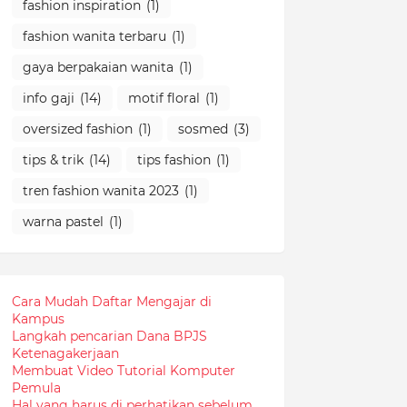
fashion inspiration
(1)
fashion wanita terbaru
(1)
gaya berpakaian wanita
(1)
info gaji
(14)
motif floral
(1)
oversized fashion
(1)
sosmed
(3)
tips & trik
(14)
tips fashion
(1)
tren fashion wanita 2023
(1)
warna pastel
(1)
Cara Mudah Daftar Mengajar di
Kampus
Langkah pencarian Dana BPJS
Ketenagakerjaan
Membuat Video Tutorial Komputer
Pemula
Hal yang harus di perhatikan sebelum