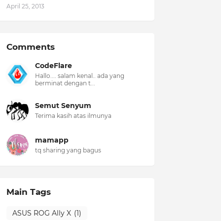
April 25, 2013
Comments
CodeFlare
Hallo.... salam kenal.. ada yang
berminat dengan t...
Semut Senyum
Terima kasih atas ilmunya
mamapp
tq sharing yang bagus
Main Tags
ASUS ROG Ally X
(1)