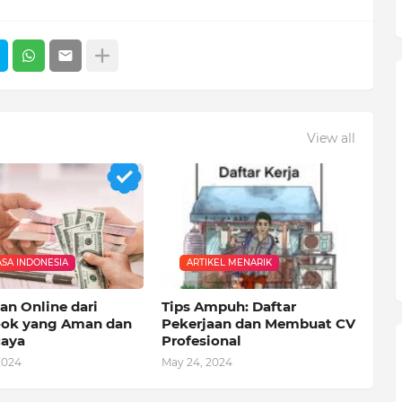
View all
SA INDONESIA
ARTIKEL MENARIK
an Online dari
Tips Ampuh: Daftar
ok yang Aman dan
Pekerjaan dan Membuat CV
caya
Profesional
2024
May 24, 2024