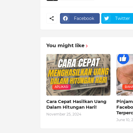
Facebook
Twitter
You might like
APLIKASI
BAHA
Cara Cepat Hasilkan Uang
Pinjam
Dalam Hitungan Hari!
Facebo
Terper
November 25, 2024
June 10, 