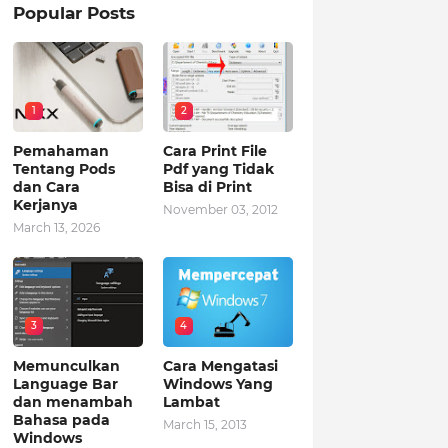
Popular Posts
1
2
Pemahaman
Cara Print File
Tentang Pods
Pdf yang Tidak
dan Cara
Bisa di Print
Kerjanya
November 03, 2012
March 13, 2026
3
4
Memunculkan
Cara Mengatasi
Language Bar
Windows Yang
dan menambah
Lambat
Bahasa pada
March 15, 2013
Windows