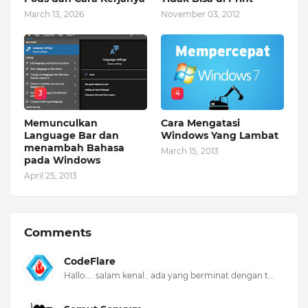
March 13, 2026
November 03, 2012
3
4
Memunculkan
Cara Mengatasi
Language Bar dan
Windows Yang Lambat
menambah Bahasa
March 15, 2013
pada Windows
April 25, 2013
Comments
CodeFlare
Hallo.... salam kenal.. ada yang berminat dengan t...