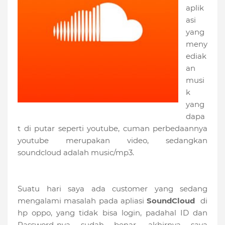
aplik
asi
yang
meny
ediak
an
musi
k
yang
dapa
t di putar seperti youtube, cuman perbedaannya
youtube merupakan video, sedangkan
soundcloud adalah music/mp3.
Suatu hari saya ada customer yang sedang
mengalami masalah pada apliasi
SoundCloud
di
hp oppo, yang tidak bisa login, padahal ID dan
Password-nya sudah benar. akhirnya saya