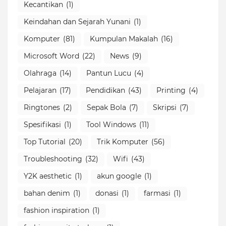
Kecantikan
(1)
Keindahan dan Sejarah Yunani
(1)
Komputer
(81)
Kumpulan Makalah
(16)
Microsoft Word
(22)
News
(9)
Olahraga
(14)
Pantun Lucu
(4)
Pelajaran
(17)
Pendidikan
(43)
Printing
(4)
Ringtones
(2)
Sepak Bola
(7)
Skripsi
(7)
Spesifikasi
(1)
Tool Windows
(11)
Top Tutorial
(20)
Trik Komputer
(56)
Troubleshooting
(32)
Wifi
(43)
Y2K aesthetic
(1)
akun google
(1)
bahan denim
(1)
donasi
(1)
farmasi
(1)
fashion inspiration
(1)