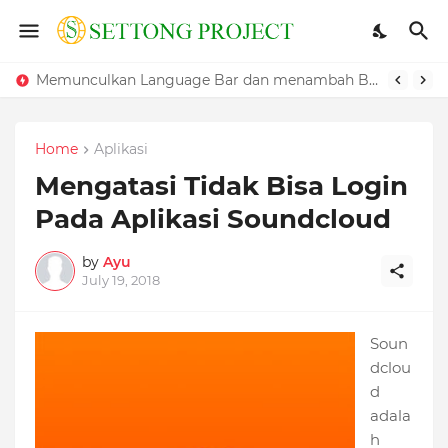
Memunculkan Language Bar dan menambah Bahasa pada Windows
Home
Aplikasi
Mengatasi Tidak Bisa Login
Pada Aplikasi Soundcloud
by
Ayu
July 19, 2018
Soun
dclou
d
adala
h