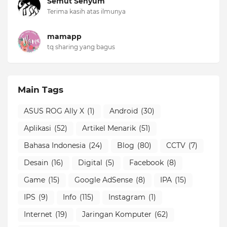
Semut Senyum
Terima kasih atas ilmunya
mamapp
tq sharing yang bagus
Main Tags
ASUS ROG Ally X
(1)
Android
(30)
Aplikasi
(52)
Artikel Menarik
(51)
Bahasa Indonesia
(24)
Blog
(80)
CCTV
(7)
Desain
(16)
Digital
(5)
Facebook
(8)
Game
(15)
Google AdSense
(8)
IPA
(15)
IPS
(9)
Info
(115)
Instagram
(1)
Internet
(19)
Jaringan Komputer
(62)