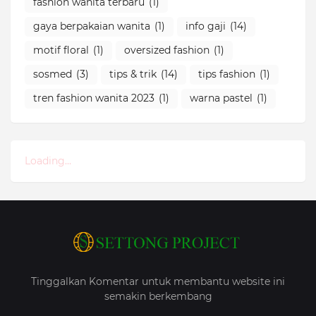
fashion wanita terbaru
(1)
gaya berpakaian wanita
(1)
info gaji
(14)
motif floral
(1)
oversized fashion
(1)
sosmed
(3)
tips & trik
(14)
tips fashion
(1)
tren fashion wanita 2023
(1)
warna pastel
(1)
Loading...
Tinggalkan Komentar untuk membantu website ini
semakin berkembang