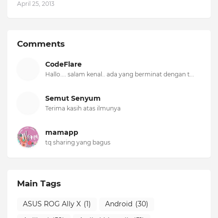
April 25, 2013
Comments
CodeFlare
Hallo.... salam kenal.. ada yang berminat dengan t...
Semut Senyum
Terima kasih atas ilmunya
mamapp
tq sharing yang bagus
Main Tags
ASUS ROG Ally X
(1)
Android
(30)