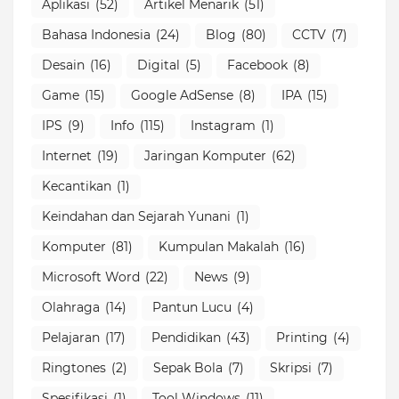
Aplikasi
(52)
Artikel Menarik
(51)
Bahasa Indonesia
(24)
Blog
(80)
CCTV
(7)
Desain
(16)
Digital
(5)
Facebook
(8)
Game
(15)
Google AdSense
(8)
IPA
(15)
IPS
(9)
Info
(115)
Instagram
(1)
Internet
(19)
Jaringan Komputer
(62)
Kecantikan
(1)
Keindahan dan Sejarah Yunani
(1)
Komputer
(81)
Kumpulan Makalah
(16)
Microsoft Word
(22)
News
(9)
Olahraga
(14)
Pantun Lucu
(4)
Pelajaran
(17)
Pendidikan
(43)
Printing
(4)
Ringtones
(2)
Sepak Bola
(7)
Skripsi
(7)
Spesifikasi
(1)
Tool Windows
(11)