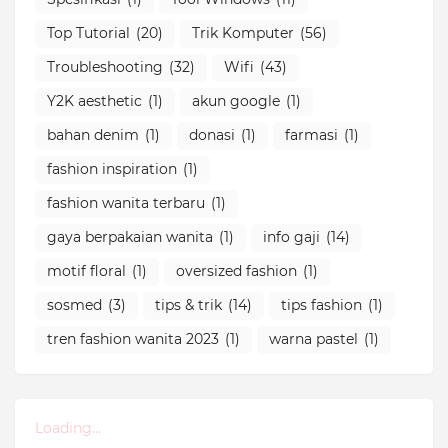
Top Tutorial
(20)
Trik Komputer
(56)
Troubleshooting
(32)
Wifi
(43)
Y2K aesthetic
(1)
akun google
(1)
bahan denim
(1)
donasi
(1)
farmasi
(1)
fashion inspiration
(1)
fashion wanita terbaru
(1)
gaya berpakaian wanita
(1)
info gaji
(14)
motif floral
(1)
oversized fashion
(1)
sosmed
(3)
tips & trik
(14)
tips fashion
(1)
tren fashion wanita 2023
(1)
warna pastel
(1)
Loading...