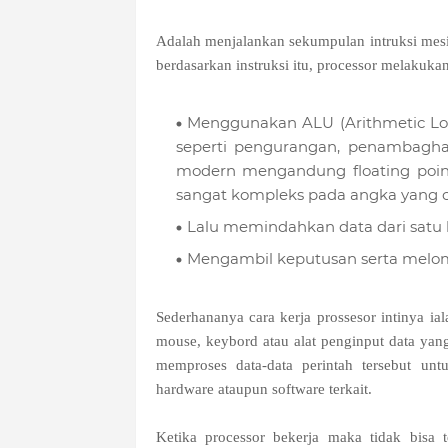
Adalah menjalankan sekumpulan intruksi mesi
berdasarkan instruksi itu, processor melakukan 
Menggunakan ALU (Arithmetic Log
seperti pengurangan, penambaghan
modern mengandung floating point
sangat kompleks pada angka yang c
Lalu memindahkan data dari satu l
Mengambil keputusan serta melompa
Sederhananya cara kerja prossesor intinya i
mouse, keybord atau alat penginput data ya
memproses data-data perintah tersebut u
hardware ataupun software terkait.
Ketika processor bekerja maka tidak bisa t