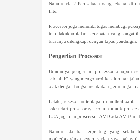
Namun ada 2 Perusahaan yang tekenal di d
Intel.
Processor juga memiliki tugas membagi peke
ini dilakukan dalam kecepatan yang sangat ti
biasanya dilengkapi dengan kipas pendingin.
Pengertian Processor
Umumnya pengertian processor ataupun seri
sebuah IC yang mengontrol keseluruhan jalan
otak dengan fungsi melakukan perhitungan da
Letak prosesor ini terdapat di motherboard, 
soket dari prosesornya contoh untuk prosce
LGA juga dan proscessor AMD ada AM3+ maka
Namun ada hal terpenting yang selalu te
motherboardnya seperti sudah saya bahas di 