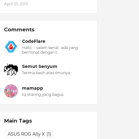
April 25, 2013
Comments
CodeFlare
Hallo.... salam kenal.. ada yang
berminat dengan t...
Semut Senyum
Terima kasih atas ilmunya
mamapp
tq sharing yang bagus
Main Tags
ASUS ROG Ally X
(1)