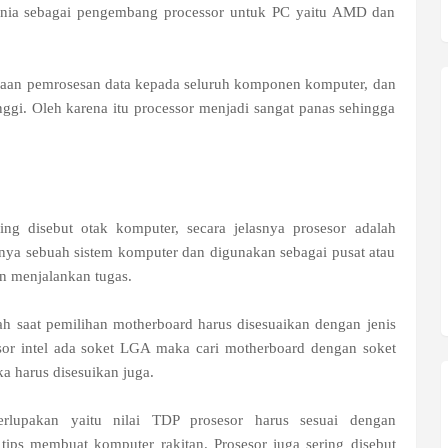
unia sebagai pengembang processor untuk PC yaitu AMD dan
rjaan pemrosesan data kepada seluruh komponen komputer, dan
nggi. Oleh karena itu processor menjadi sangat panas sehingga
ng disebut otak komputer, secara jelasnya prosesor adalah
nya sebuah sistem komputer dan digunakan sebagai pusat atau
n menjalankan tugas.
nah saat pemilihan motherboard harus disesuaikan dengan jenis
ssor intel ada soket LGA maka cari motherboard dengan soket
 harus disesuikan juga.
rlupakan yaitu nilai TDP prosesor harus sesuai dengan
tips membuat komputer rakitan. Prosesor juga sering disebut