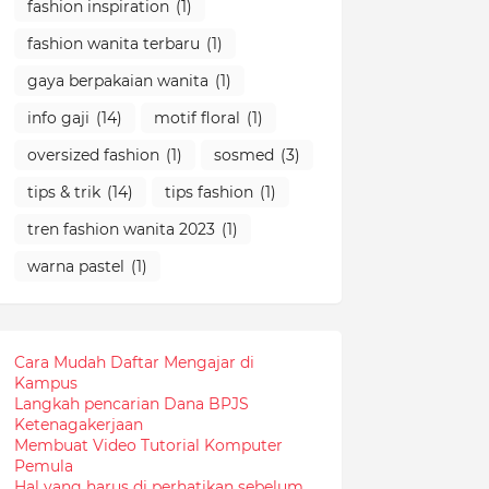
fashion inspiration
(1)
fashion wanita terbaru
(1)
gaya berpakaian wanita
(1)
info gaji
(14)
motif floral
(1)
oversized fashion
(1)
sosmed
(3)
tips & trik
(14)
tips fashion
(1)
tren fashion wanita 2023
(1)
warna pastel
(1)
Cara Mudah Daftar Mengajar di
Kampus
Langkah pencarian Dana BPJS
Ketenagakerjaan
Membuat Video Tutorial Komputer
Pemula
Hal yang harus di perhatikan sebelum