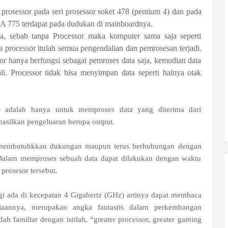
 prosessor pada seri prosessor soket 478 (pentium 4) dan pada
GA 775 terdapat pada dudukan di mainboardnya.
a, sebab tanpa Processor maka komputer sama saja seperti
 processor itulah semua pengendalian dan pemrosesan terjadi.
or hanya berfungsi sebagai pemroses data saja, kemudian data
i. Processor tidak bisa menyimpan data seperti halnya otak
) adalah hanya untuk memproses data yang diterima dari
asilkan pengeluaran berupa output.
un membutuhkkan dukungan maupun terus berhubungan dengan
Dalam memproses sebuah data dapat dilakukan dengan waktu
prosesor tersebut.
ggi ada di kecepatan 4 Gigahertz (GHz) artinya dapat membaca
rjaannya, merupakan angka fantastis dalam perkembangan
dah familiar dengan istilah, “greater processor, greater gaming