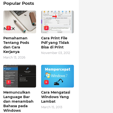
Popular Posts
1
2
Pemahaman
Cara Print File
Tentang Pods
Pdf yang Tidak
dan Cara
Bisa di Print
Kerjanya
November 03, 2012
March 13, 2026
3
4
Memunculkan
Cara Mengatasi
Language Bar
Windows Yang
dan menambah
Lambat
Bahasa pada
March 15, 2013
Windows