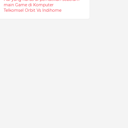
main Game di Komputer
Telkomsel Orbit Vs Indihome