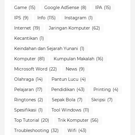
Game
(15)
Google AdSense
(8)
IPA
(15)
IPS
(9)
Info
(115)
Instagram
(1)
Internet
(19)
Jaringan Komputer
(62)
Kecantikan
(1)
Keindahan dan Sejarah Yunani
(1)
Komputer
(81)
Kumpulan Makalah
(16)
Microsoft Word
(22)
News
(9)
Olahraga
(14)
Pantun Lucu
(4)
Pelajaran
(17)
Pendidikan
(43)
Printing
(4)
Ringtones
(2)
Sepak Bola
(7)
Skripsi
(7)
Spesifikasi
(1)
Tool Windows
(11)
Top Tutorial
(20)
Trik Komputer
(56)
Troubleshooting
(32)
Wifi
(43)