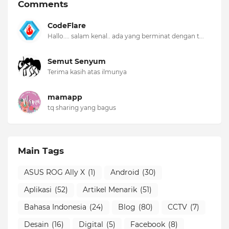
Comments
CodeFlare
Hallo.... salam kenal.. ada yang berminat dengan t...
Semut Senyum
Terima kasih atas ilmunya
mamapp
tq sharing yang bagus
Main Tags
ASUS ROG Ally X
(1)
Android
(30)
Aplikasi
(52)
Artikel Menarik
(51)
Bahasa Indonesia
(24)
Blog
(80)
CCTV
(7)
Desain
(16)
Digital
(5)
Facebook
(8)