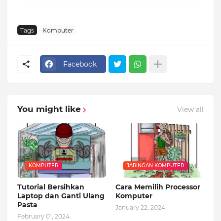
Tags
Komputer
Facebook
You might like
View all
KOMPUTER
JARINGAN KOMPUTER
Tutorial Bersihkan
Cara Memilih Processor
Laptop dan Ganti Ulang
Komputer
Pasta
January 22, 2024
February 01, 2024