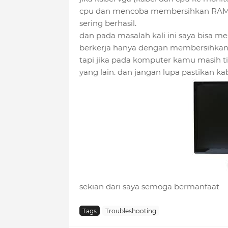
cpu dan mencoba membersihkan RAM d
sering berhasil.
dan pada masalah kali ini saya bisa 
berkerja hanya dengan membersihkan
tapi jika pada komputer kamu masih t
yang lain. dan jangan lupa pastikan k
sekian dari saya semoga bermanfaat
Tags
Troubleshooting