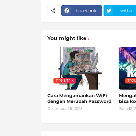
Facebook
Twitter
You might like
TIPS & TRIK
TROU
Cara Mengamankan WiFi
Mengat
dengan Merubah Password
bisa k
December 26, 2023
June 12, 