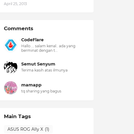
April 25, 2013
Comments
CodeFlare
Hallo.... salam kenal.. ada yang
berminat dengan t...
Semut Senyum
Terima kasih atas ilmunya
mamapp
tq sharing yang bagus
Main Tags
ASUS ROG Ally X
(1)