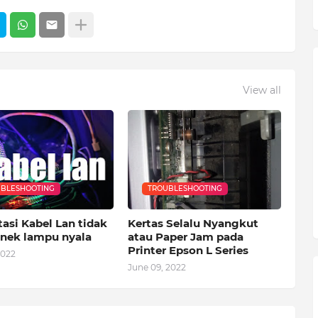
View all
BLESHOOTING
TROUBLESHOOTING
asi Kabel Lan tidak
Kertas Selalu Nyangkut
onek lampu nyala
atau Paper Jam pada
Printer Epson L Series
2022
June 09, 2022