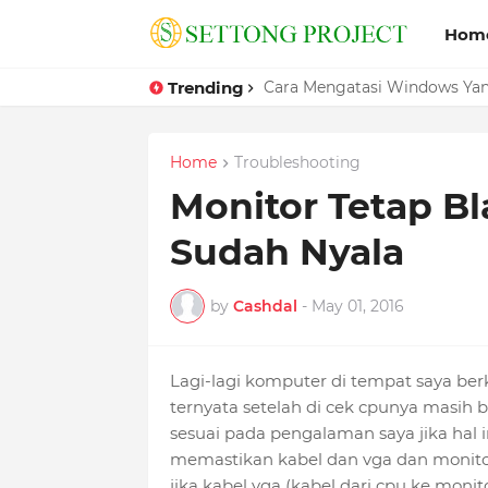
Hom
Trending
Cara Mengatasi Windows Ya
Home
Troubleshooting
Monitor Tetap B
Sudah Nyala
by
Cashdal
-
May 01, 2016
Lagi-lagi komputer di tempat saya ber
ternyata setelah di cek cpunya masih b
sesuai pada pengalaman saya jika hal i
memastikan kabel dan vga dan monito
jika kabel vga (kabel dari cpu ke mo