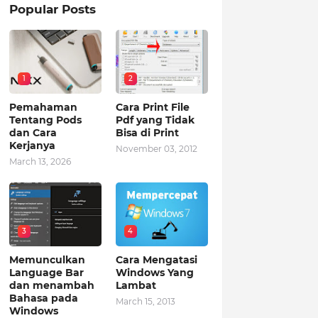
Popular Posts
1
2
Pemahaman
Cara Print File
Tentang Pods
Pdf yang Tidak
dan Cara
Bisa di Print
Kerjanya
November 03, 2012
March 13, 2026
3
4
Memunculkan
Cara Mengatasi
Language Bar
Windows Yang
dan menambah
Lambat
Bahasa pada
March 15, 2013
Windows