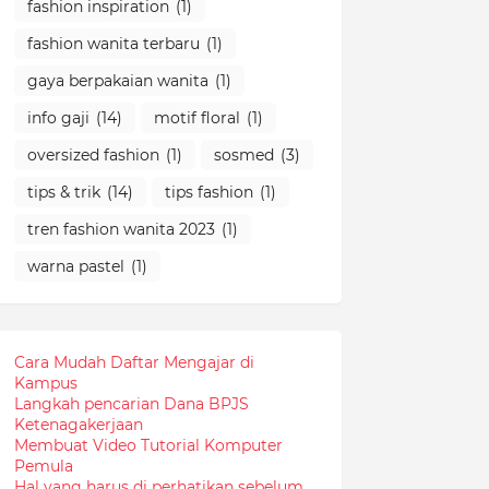
fashion inspiration
(1)
fashion wanita terbaru
(1)
gaya berpakaian wanita
(1)
info gaji
(14)
motif floral
(1)
oversized fashion
(1)
sosmed
(3)
tips & trik
(14)
tips fashion
(1)
tren fashion wanita 2023
(1)
warna pastel
(1)
Cara Mudah Daftar Mengajar di
Kampus
Langkah pencarian Dana BPJS
Ketenagakerjaan
Membuat Video Tutorial Komputer
Pemula
Hal yang harus di perhatikan sebelum