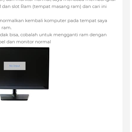
an slot Ram (tempat masang ram) dan cari ini
menormalkan kembali komputer pada tempat saya
 ram.
idak bisa, cobalah untuk mengganti ram dengan
abel dan monitor normal