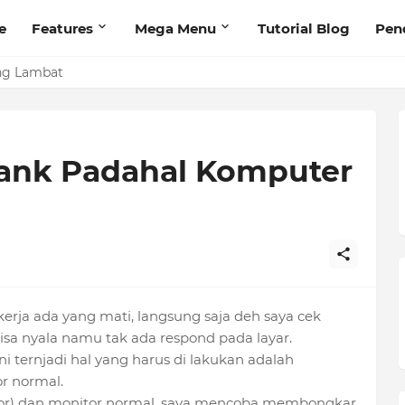
e
Features
Mega Menu
Tutorial Blog
Pen
ng Lambat
lank Padahal Komputer
kerja ada yang mati, langsung saja deh saya cek
isa nyala namu tak ada respond pada layar.
ni ternjadi hal yang harus di lakukan adalah
r normal.
nitor) dan monitor normal, saya mencoba membongkar