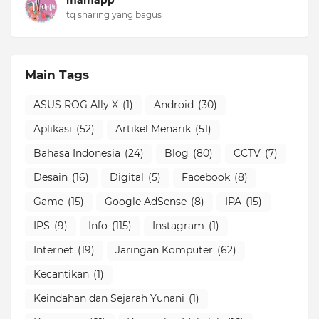
tq sharing yang bagus
Main Tags
ASUS ROG Ally X
(1)
Android
(30)
Aplikasi
(52)
Artikel Menarik
(51)
Bahasa Indonesia
(24)
Blog
(80)
CCTV
(7)
Desain
(16)
Digital
(5)
Facebook
(8)
Game
(15)
Google AdSense
(8)
IPA
(15)
IPS
(9)
Info
(115)
Instagram
(1)
Internet
(19)
Jaringan Komputer
(62)
Kecantikan
(1)
Keindahan dan Sejarah Yunani
(1)