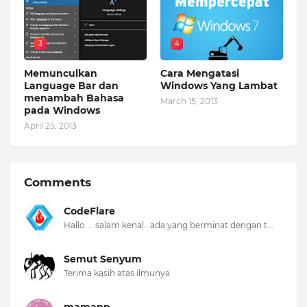
3
4
Memunculkan
Cara Mengatasi
Language Bar dan
Windows Yang Lambat
menambah Bahasa
March 15, 2013
pada Windows
April 25, 2013
Comments
CodeFlare
Hallo.... salam kenal.. ada yang berminat dengan t...
Semut Senyum
Terima kasih atas ilmunya
mamapp