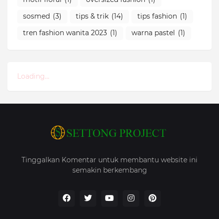
sosmed
(3)
tips & trik
(14)
tips fashion
(1)
tren fashion wanita 2023
(1)
warna pastel
(1)
Loading...
Tinggalkan Komentar untuk membantu website ini
semakin berkembang