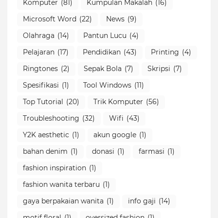
Komputer
(81)
Kumpulan Makalah
(16)
Microsoft Word
(22)
News
(9)
Olahraga
(14)
Pantun Lucu
(4)
Pelajaran
(17)
Pendidikan
(43)
Printing
(4)
Ringtones
(2)
Sepak Bola
(7)
Skripsi
(7)
Spesifikasi
(1)
Tool Windows
(11)
Top Tutorial
(20)
Trik Komputer
(56)
Troubleshooting
(32)
Wifi
(43)
Y2K aesthetic
(1)
akun google
(1)
bahan denim
(1)
donasi
(1)
farmasi
(1)
fashion inspiration
(1)
fashion wanita terbaru
(1)
gaya berpakaian wanita
(1)
info gaji
(14)
motif floral
(1)
oversized fashion
(1)