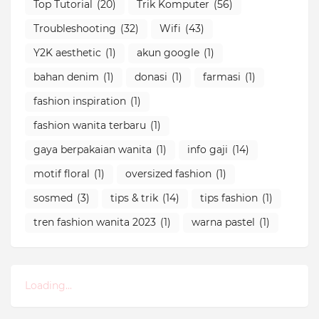
Top Tutorial
(20)
Trik Komputer
(56)
Troubleshooting
(32)
Wifi
(43)
Y2K aesthetic
(1)
akun google
(1)
bahan denim
(1)
donasi
(1)
farmasi
(1)
fashion inspiration
(1)
fashion wanita terbaru
(1)
gaya berpakaian wanita
(1)
info gaji
(14)
motif floral
(1)
oversized fashion
(1)
sosmed
(3)
tips & trik
(14)
tips fashion
(1)
tren fashion wanita 2023
(1)
warna pastel
(1)
Loading...