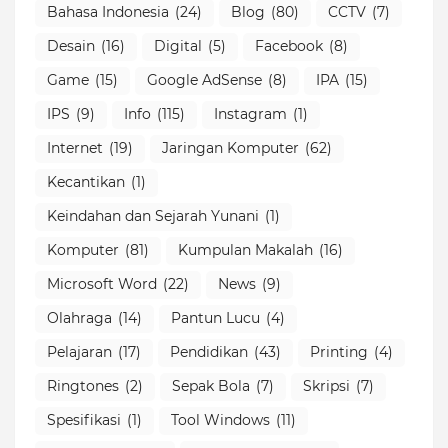
Bahasa Indonesia
(24)
Blog
(80)
CCTV
(7)
Desain
(16)
Digital
(5)
Facebook
(8)
Game
(15)
Google AdSense
(8)
IPA
(15)
IPS
(9)
Info
(115)
Instagram
(1)
Internet
(19)
Jaringan Komputer
(62)
Kecantikan
(1)
Keindahan dan Sejarah Yunani
(1)
Komputer
(81)
Kumpulan Makalah
(16)
Microsoft Word
(22)
News
(9)
Olahraga
(14)
Pantun Lucu
(4)
Pelajaran
(17)
Pendidikan
(43)
Printing
(4)
Ringtones
(2)
Sepak Bola
(7)
Skripsi
(7)
Spesifikasi
(1)
Tool Windows
(11)