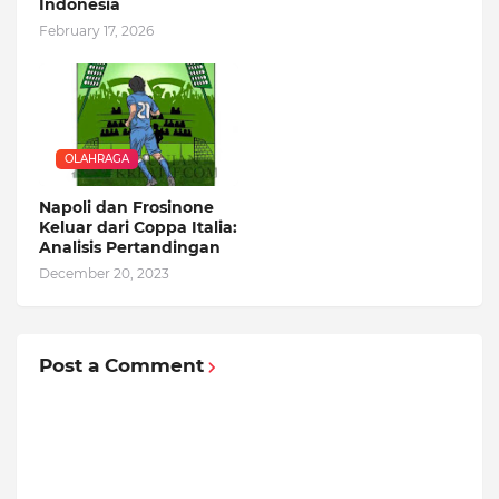
Indonesia
February 17, 2026
OLAHRAGA
Napoli dan Frosinone
Keluar dari Coppa Italia:
Analisis Pertandingan
December 20, 2023
Post a Comment