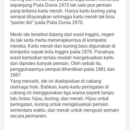
sepanjang Piala Dunia 1970 tak satu pun pemain
yang terkena kartu merah. Hanya kartu kuning yang
sempat dilayangkan sehingga kartu merah tak bisa
“pamer diri” pada Piala Dunia 1970.
Meski ide tersebut datang dari wasit Inggris, negeri
itu tak serta merta menerapkannya di kompetisi
mereka. Kartu merah dan kuning baru digunakan di
kompetisi sepak bola Inggris pada 1976. Pasalnya,
wasit kemudian terlalu mudah mengeluarkan kartu
dan diprotes banyak pemain. Oleh sebab itu,
penggunaannya sempat dihentikan pada 1981 dan
1987.
Yang menarik, ide ini diadopsikan di cabang
olahraga hoki. Bahkan, kartu-kartu peringatan di
cabang ini menggunakan tiga warna seperti lampu
lalu lintas: hijau, kuning, dan merah. Hijau untuk
peringatan, kuning untuk mengeluarkan pemain
sementara waktu, dan merah untuk mengusir pemain
secara permanen.