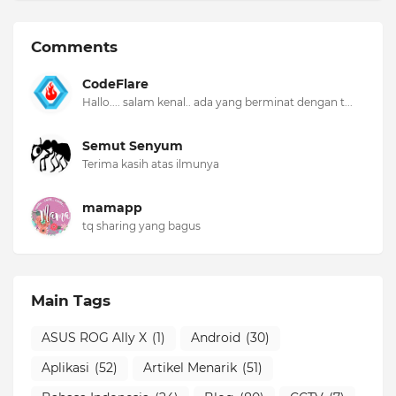
Comments
CodeFlare
Hallo.... salam kenal.. ada yang berminat dengan t...
Semut Senyum
Terima kasih atas ilmunya
mamapp
tq sharing yang bagus
Main Tags
ASUS ROG Ally X
(1)
Android
(30)
Aplikasi
(52)
Artikel Menarik
(51)