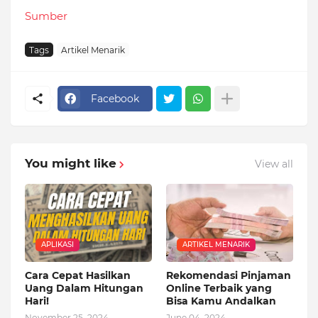
Sumber
Tags
Artikel Menarik
Facebook
You might like
View all
APLIKASI
ARTIKEL MENARIK
Cara Cepat Hasilkan
Rekomendasi Pinjaman
Uang Dalam Hitungan
Online Terbaik yang
Hari!
Bisa Kamu Andalkan
November 25, 2024
June 04, 2024