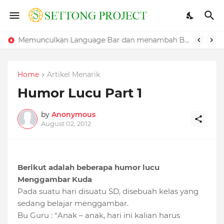
Cara Mengatasi Windows Yang Lambat
Memunculkan Language Bar dan menambah Bahasa pada Windows
Home
Artikel Menarik
Humor Lucu Part 1
by
Anonymous
August 02, 2012
Berikut adalah beberapa humor lucu
Menggambar Kuda
Pada suatu hari disuatu SD, disebuah kelas yang
sedang belajar menggambar.
Bu Guru : “Anak – anak, hari ini kalian harus