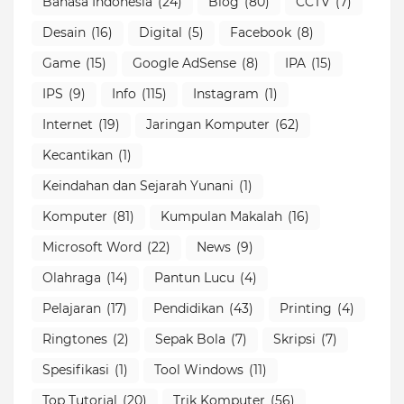
Bahasa Indonesia
(24)
Blog
(80)
CCTV
(7)
Desain
(16)
Digital
(5)
Facebook
(8)
Game
(15)
Google AdSense
(8)
IPA
(15)
IPS
(9)
Info
(115)
Instagram
(1)
Internet
(19)
Jaringan Komputer
(62)
Kecantikan
(1)
Keindahan dan Sejarah Yunani
(1)
Komputer
(81)
Kumpulan Makalah
(16)
Microsoft Word
(22)
News
(9)
Olahraga
(14)
Pantun Lucu
(4)
Pelajaran
(17)
Pendidikan
(43)
Printing
(4)
Ringtones
(2)
Sepak Bola
(7)
Skripsi
(7)
Spesifikasi
(1)
Tool Windows
(11)
Top Tutorial
(20)
Trik Komputer
(56)