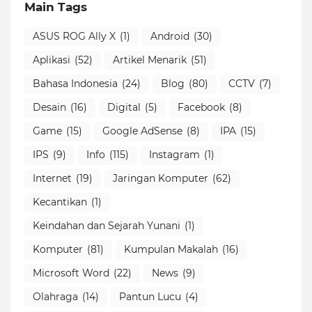
Main Tags
ASUS ROG Ally X
(1)
Android
(30)
Aplikasi
(52)
Artikel Menarik
(51)
Bahasa Indonesia
(24)
Blog
(80)
CCTV
(7)
Desain
(16)
Digital
(5)
Facebook
(8)
Game
(15)
Google AdSense
(8)
IPA
(15)
IPS
(9)
Info
(115)
Instagram
(1)
Internet
(19)
Jaringan Komputer
(62)
Kecantikan
(1)
Keindahan dan Sejarah Yunani
(1)
Komputer
(81)
Kumpulan Makalah
(16)
Microsoft Word
(22)
News
(9)
Olahraga
(14)
Pantun Lucu
(4)