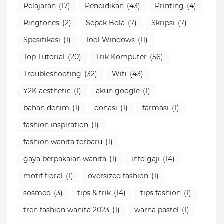
Pelajaran
(17)
Pendidikan
(43)
Printing
(4)
Ringtones
(2)
Sepak Bola
(7)
Skripsi
(7)
Spesifikasi
(1)
Tool Windows
(11)
Top Tutorial
(20)
Trik Komputer
(56)
Troubleshooting
(32)
Wifi
(43)
Y2K aesthetic
(1)
akun google
(1)
bahan denim
(1)
donasi
(1)
farmasi
(1)
fashion inspiration
(1)
fashion wanita terbaru
(1)
gaya berpakaian wanita
(1)
info gaji
(14)
motif floral
(1)
oversized fashion
(1)
sosmed
(3)
tips & trik
(14)
tips fashion
(1)
tren fashion wanita 2023
(1)
warna pastel
(1)